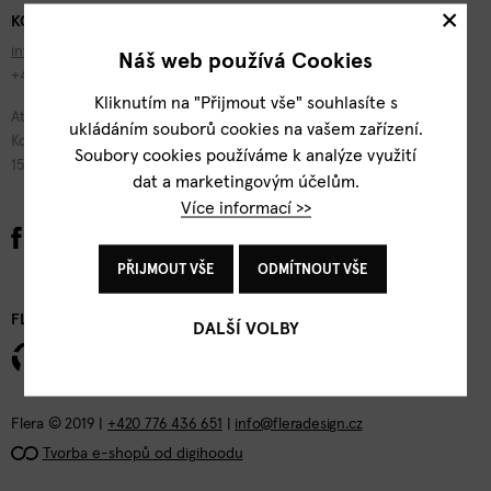
×
KONTAKTY
info@fleradesign.cz
Náš web používá Cookies
+420 776 436 651
Kliknutím na "Přijmout vše" souhlasíte s
Atelier Flera
ukládáním souborů cookies na vašem zařízení.
Kotevní 1277/2
Soubory cookies používáme k analýze využití
150 00 Praha 5
dat a marketingovým účelům.
Více informací >>
PŘIJMOUT VŠE
ODMÍTNOUT VŠE
FLERA DESIGN
DALŠÍ VOLBY
Flera © 2019 |
+420 776 436 651
|
info@fleradesign.cz
Tvorba e-shopů od digihoodu