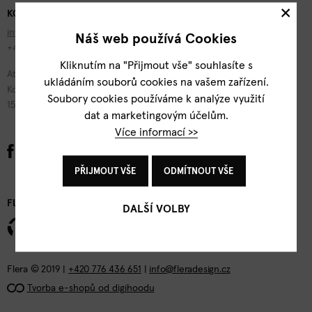
×
KONTAKTY
info@fleradesign.cz
Náš web používá Cookies
+420 776 436 651
Kliknutím na "Přijmout vše" souhlasíte s
Atelier Flera
ukládáním souborů cookies na vašem zařízení.
Kotevní 1277/2
Soubory cookies používáme k analýze využití
150 00 Praha 5
dat a marketingovým účelům.
Více informací >>
PŘIJMOUT VŠE
ODMÍTNOUT VŠE
FLERA DESIGN
DALŠÍ VOLBY
Flera © 2019 |
+420 776 436 651
|
info@fleradesign.cz
Tvorba e-shopů od digihoodu