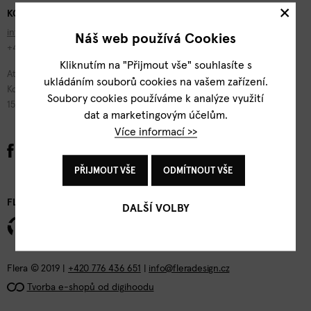
×
KONTAKTY
info@fleradesign.cz
Náš web používá Cookies
+420 776 436 651
Kliknutím na "Přijmout vše" souhlasíte s
Atelier Flera
ukládáním souborů cookies na vašem zařízení.
Kotevní 1277/2
Soubory cookies používáme k analýze využití
150 00 Praha 5
dat a marketingovým účelům.
Více informací >>
PŘIJMOUT VŠE
ODMÍTNOUT VŠE
FLERA DESIGN
DALŠÍ VOLBY
Flera © 2019 |
+420 776 436 651
|
info@fleradesign.cz
Tvorba e-shopů od digihoodu