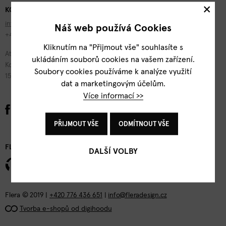
×
KONTAKTY
info@fleradesign.cz
Náš web používá Cookies
+420 776 436 651
Kliknutím na "Přijmout vše" souhlasíte s
Atelier Flera
ukládáním souborů cookies na vašem zařízení.
Kotevní 1277/2
Soubory cookies používáme k analýze využití
150 00 Praha 5
dat a marketingovým účelům.
Více informací >>
PŘIJMOUT VŠE
ODMÍTNOUT VŠE
FLERA DESIGN
DALŠÍ VOLBY
Flera © 2019 |
+420 776 436 651
|
info@fleradesign.cz
Tvorba e-shopů od digihoodu