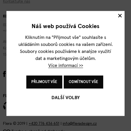
Kontaktujte nás
×
KONTAKTY
info@fleradesign.cz
Náš web používá Cookies
+420 776 436 651
Kliknutím na "Přijmout vše" souhlasíte s
Atelier Flera
ukládáním souborů cookies na vašem zařízení.
Kotevní 1277/2
Soubory cookies používáme k analýze využití
150 00 Praha 5
dat a marketingovým účelům.
Více informací >>
PŘIJMOUT VŠE
ODMÍTNOUT VŠE
FLERA DESIGN
DALŠÍ VOLBY
Flera © 2019 |
+420 776 436 651
|
info@fleradesign.cz