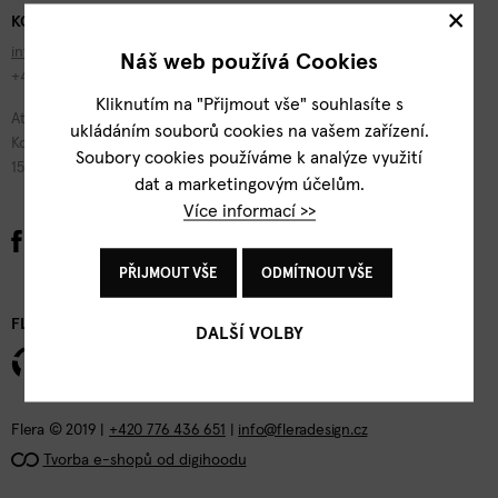
×
KONTAKTY
info@fleradesign.cz
Náš web používá Cookies
+420 776 436 651
Kliknutím na "Přijmout vše" souhlasíte s
Atelier Flera
ukládáním souborů cookies na vašem zařízení.
Kotevní 1277/2
Soubory cookies používáme k analýze využití
150 00 Praha 5
dat a marketingovým účelům.
Více informací >>
PŘIJMOUT VŠE
ODMÍTNOUT VŠE
FLERA DESIGN
DALŠÍ VOLBY
Flera © 2019 |
+420 776 436 651
|
info@fleradesign.cz
Tvorba e-shopů od digihoodu