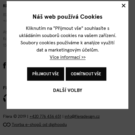
×
KONTAKTY
info@fleradesign.cz
Náš web používá Cookies
+420 776 436 651
Kliknutím na "Přijmout vše" souhlasíte s
Atelier Flera
ukládáním souborů cookies na vašem zařízení.
Kotevní 1277/2
Soubory cookies používáme k analýze využití
150 00 Praha 5
dat a marketingovým účelům.
Více informací >>
PŘIJMOUT VŠE
ODMÍTNOUT VŠE
FLERA DESIGN
DALŠÍ VOLBY
Flera © 2019 |
+420 776 436 651
|
info@fleradesign.cz
Tvorba e-shopů od digihoodu