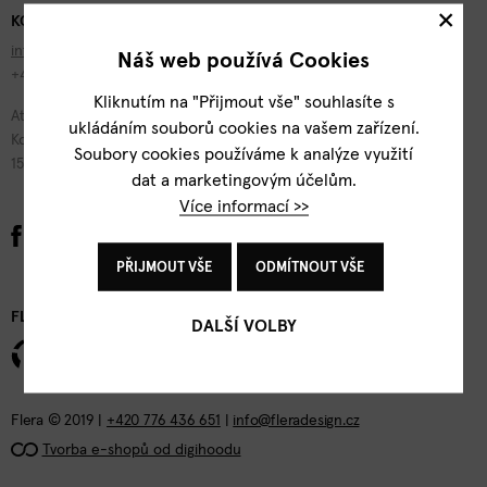
×
KONTAKTY
info@fleradesign.cz
Náš web používá Cookies
+420 776 436 651
Kliknutím na "Přijmout vše" souhlasíte s
Atelier Flera
ukládáním souborů cookies na vašem zařízení.
Kotevní 1277/2
Soubory cookies používáme k analýze využití
150 00 Praha 5
dat a marketingovým účelům.
Více informací >>
PŘIJMOUT VŠE
ODMÍTNOUT VŠE
FLERA DESIGN
DALŠÍ VOLBY
Flera © 2019 |
+420 776 436 651
|
info@fleradesign.cz
Tvorba e-shopů od digihoodu