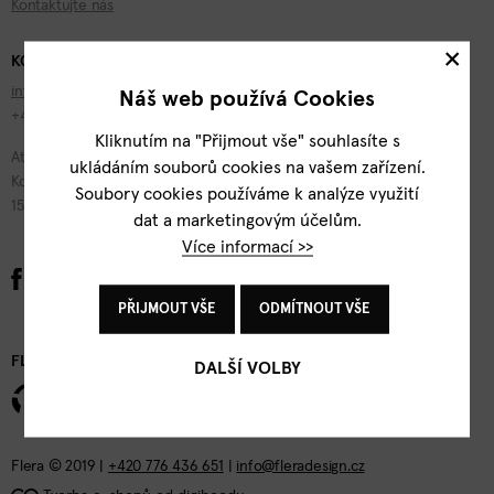
Kontaktujte nás
×
KONTAKTY
info@fleradesign.cz
Náš web používá Cookies
+420 776 436 651
Kliknutím na "Přijmout vše" souhlasíte s
Atelier Flera
ukládáním souborů cookies na vašem zařízení.
Kotevní 1277/2
Soubory cookies používáme k analýze využití
150 00 Praha 5
dat a marketingovým účelům.
Více informací >>
PŘIJMOUT VŠE
ODMÍTNOUT VŠE
FLERA DESIGN
DALŠÍ VOLBY
Flera © 2019 |
+420 776 436 651
|
info@fleradesign.cz