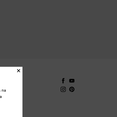
×
AKTY
fleradesign.cz
s na
776 436 651
a
r Flera
í 1277/2
0 Praha 5