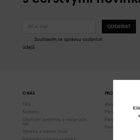
ODEBÍRAT
Souhlasím se správou osobních
údajů
O NÁS
PROJEKTY FLERA
FAQ
Atelier Flera
Kli
Kontakty
Flera TV
Obchodní podmínky a reklamační
Flera Academy
řád
Flera Gallery
Výměna a vrácení zboží
Podmínky ochrany osobních