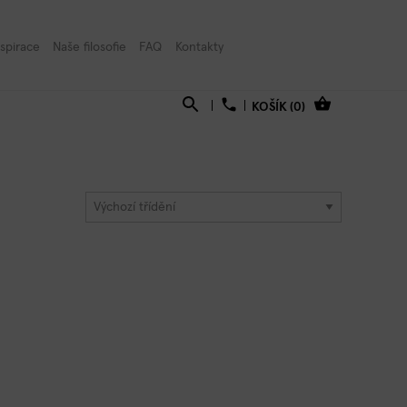
×
nspirace
Naše filosofie
FAQ
Kontakty
KOŠÍK (0)