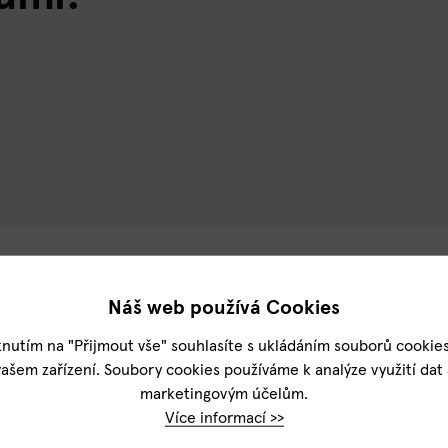
VÝROBA NA MÍRU
KONT
Náš web používá Cookies
Každá zahrada je jedinečná. Mnoho z
info@
knutím na "Přijmout vše" souhlasíte s ukládáním souborů cookie
nabízených prvků umíme vyrobit či
+420 
vašem zařízení. Soubory cookies používáme k analýze využití dat 
upravit vaší zahradě na míru.
Atelie
marketingovým účelům.
Kontaktujte nás
Kotevn
Více informací >>
150 0